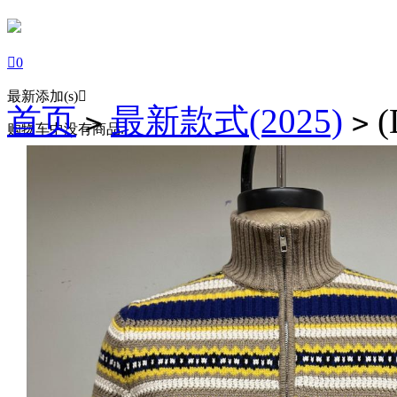

0
最新添加(s)

首页
最新款式(2025)
(
>
>
购物车中没有商品.

登陆
注册
购物车



商城首页
商品分类
潮流服饰
时尚男装