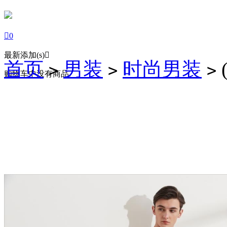

0
最新添加(s)

首页
男装
时尚男装
>
>
>
购物车中没有商品.

登陆
注册
购物车



商城首页
商品分类
潮流服饰
时尚男装