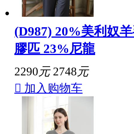
(D987) 20%美利奴
膠匹 23%尼龍
2290
元
2748
元

加入购物车