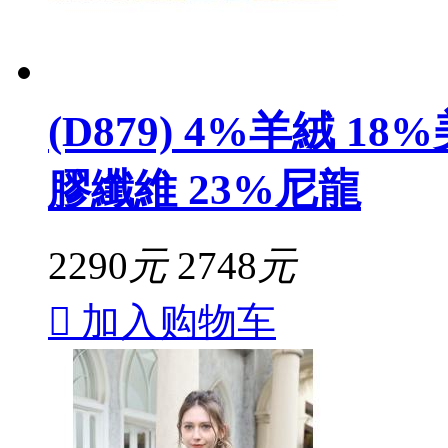
(D879) 4%羊絨 1
膠纖維 23%尼龍
2290
元
2748
元

加入购物车