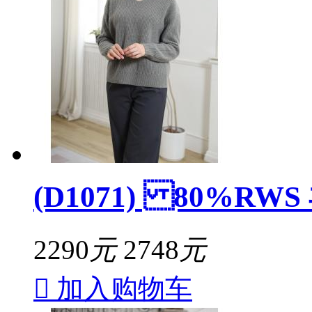
(D1071) 80%RW
2290
元
2748
元

加入购物车