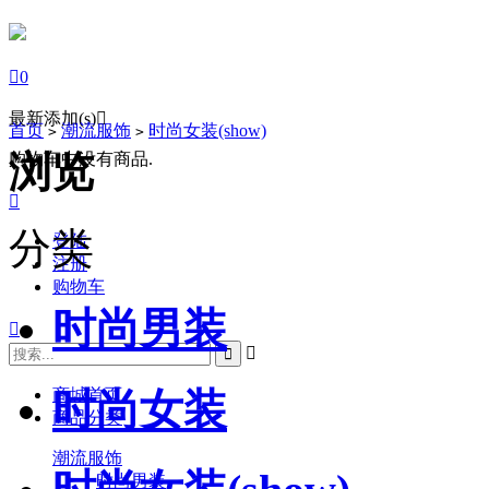

0
最新添加(s)

首页
潮流服饰
时尚女装(show)
>
>
浏览
购物车中没有商品.

分类
登陆
注册
购物车
时尚男装



商城首页
时尚女装
商品分类
潮流服饰
时尚男装